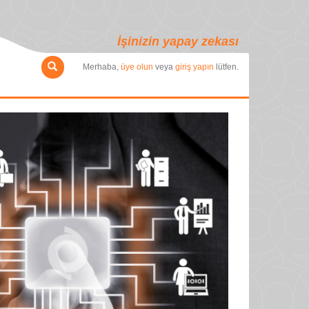
İşinizin yapay zekası
Merhaba,
üye olun
veya
giriş yapın
lütfen.