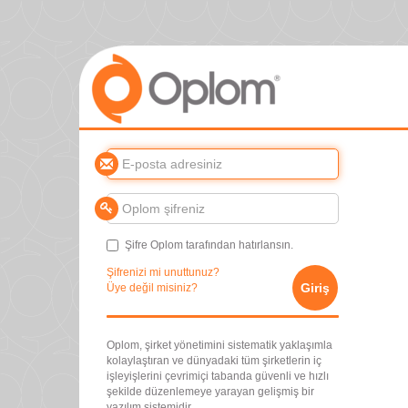
Şifre Oplom tarafından hatırlansın.
Şifrenizi mi unuttunuz?
Giriş
Üye değil misiniz?
Oplom, şirket yönetimini sistematik yaklaşımla
kolaylaştıran ve dünyadaki tüm şirketlerin iç
işleyişlerini çevrimiçi tabanda güvenli ve hızlı
şekilde düzenlemeye yarayan gelişmiş bir
yazılım sistemidir.