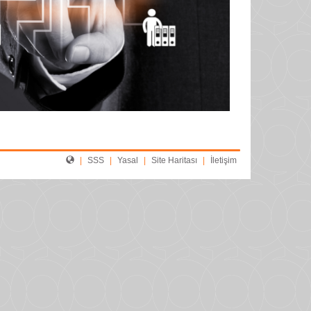
|
SSS
|
Yasal
|
Site Haritası
|
İletişim